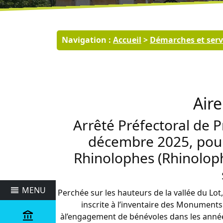
Navigation :
Accueil
>
Démarches et serv
Aire
Arrêté Préfectoral de 
décembre 2025, pour
Rhinolophes (Rhinoloph
reorder
MENU
Perchée sur les hauteurs de la vallée du Lot,
inscrite à l’inventaire des Monumentsh
account_balance
àl’engagement de bénévoles dans les année
Commune