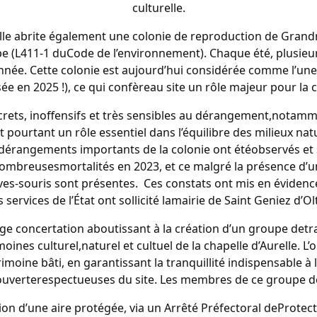
culturelle.
le abrite également une colonie de reproduction de Grand
e (L411-1 duCode de l’environnement). Chaque été, plusieur
’année. Cette colonie est aujourd’hui considérée comme l’un
ée en 2025 !), ce qui confèreau site un rôle majeur pour la
rets, inoffensifs et très sensibles au dérangement,notamme
ent pourtant un rôle essentiel dans l’équilibre des milieux
 dérangements importants de la colonie ont étéobservés et
breusesmortalités en 2023, et ce malgré la présence d’un
uves-souris sont présentes. Ces constats ont mis en évidenc
s services de l’État ont sollicité lamairie de Saint Geniez d’O
rge concertation aboutissant à la création d’un groupe detr
ines culturel,naturel et cultuel de la chapelle d’Aurelle. L’ob
rimoine bâti, en garantissant la tranquillité indispensable à
uverterespectueuses du site. Les membres de ce groupe de 
ation d’une aire protégée, via un Arrêté Préfectoral deProtec