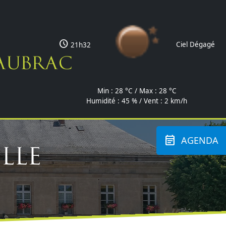
schedule
Ciel Dégagé
21h32
'Aubrac
Min :
28 °C
/ Max :
28 °C
Humidité : 45 % / Vent : 2 km/h
event_note
AGENDA
lle