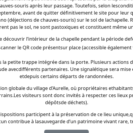
chauves-souris après leur passage. Toutefois, selon lescond
ptembre, avant de quitter définitivement le site pour leur q
no (déjections de chauves-souris) sur le sol de lachapelle. 
rent pas le sol, ne sont pastoxiques et constituent même un
e découvrir l’intérieur de la chapelle pendant la période def
 scanner le QR code présentsur place (accessible également v
s la petite trappe intégrée dans la porte. Plusieurs actions 
tude avecdifférents partenaires. Une signalétique sera mise 
etdepuis certains départs de randonnées.
ation globale du village d’Aurelle, où propriétaires ethabit
rrains.Les visiteurs sont donc invités à respecter ces lieux
dépôtsde déchets).
spositions participent à la préservation de ce lieu unique,
cun contribue à lasauvegarde d’un patrimoine vivant rare, 