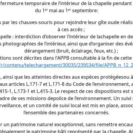
ermeture temporaire de l’intérieur de la chapelle pendant 
du 1ᵉʳ mai au 1ᵉʳ septembre:
isés par les chauves-souris pour rejoindre leur gîte oude ré
à ces accès ;
elle : interdiction d’observer l’intérieur de lachapelle en de
es photographies de l’intérieur, ainsi que d’organiser des 
dérangement (bruit, éclairage, feux, etc.) ;
ions sont décrites dans l'APPB consultable à la fin de cette 
fr/contenu/telechargement/30035/239534/file/APPB_n_12_
é, ainsi que les atteintes directes aux espèces protégéesou à
aux articles L.171-7 et L.171-8 du Code de l’environnement, 
15-1, L.173-1 et L.415-3. Le respect de ces dispositions est 
e cadre de ses missions depolice de l’environnement. Un suivi 
illance, et un comité de suivi local est mis en place, assoc
l’ensemble des partenaires concernés.
r un patrimoine naturel exceptionnel, sans remettre encaus
tégalement le patrimoine bâti représenté par la chapelle. A