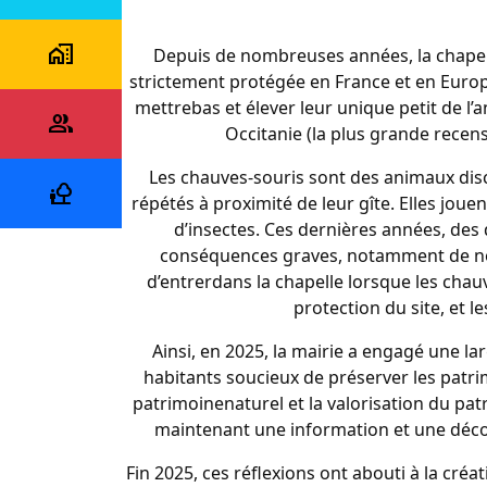
maps_home_work
Depuis de nombreuses années, la chapel
Vivre
strictement protégée en France et en Europ
au
mettrebas et élever leur unique petit de l
quotidien
people_alt
Occitanie (la plus grande recens
Démarches
et
Les chauves-souris sont des animaux disc
services
nature_people
répétés à proximité de leur gîte. Elles jou
Tourisme
d’insectes. Ces dernières années, des
et
conséquences graves, notamment de nom
manifestation
d’entrerdans la chapelle lorsque les cha
protection du site, et le
Ainsi, en 2025, la mairie a engagé une la
habitants soucieux de préserver les patrimo
patrimoinenaturel et la valorisation du pat
maintenant une information et une déco
Fin 2025, ces réflexions ont abouti à la cré