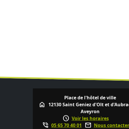
Place de l'hôtel de ville
home
12130 Saint Geniez d'Olt et d'Aubra
Aveyron
schedule
Voir les horaires
phone_in_talk
mail
05 65 70 40 01
Nous contacte