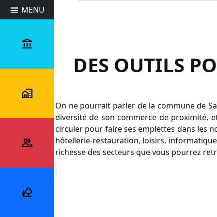
reorder
MENU
account_balance
Commune
DES OUTILS P
maps_home_work
Vivre
On ne pourrait parler de la commune de Sai
au
diversité de son commerce de proximité, et 
quotidien
circuler pour faire ses emplettes dans les
hôtellerie-restauration, loisirs, informatiq
people_alt
Démarches
richesse des secteurs que vous pourrez re
et
services
nature_people
Tourisme
et