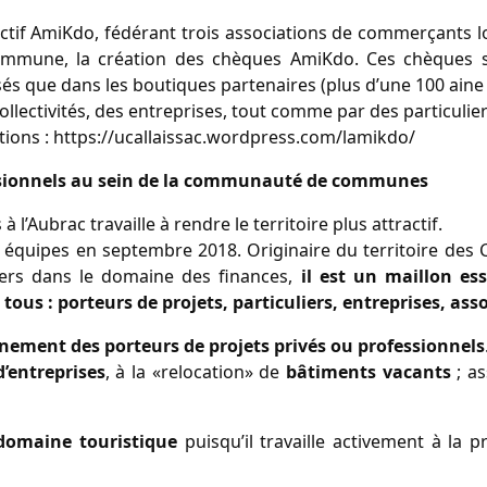
llectif AmiKdo, fédérant trois associations de commerçants lo
ommune, la création des chèques AmiKdo. Ces chèques s
és que dans les boutiques partenaires (plus d’une 100 aine su
llectivités, des entreprises, tout comme par des particulie
tions : https://ucallaissac.wordpress.com/lamikdo/
essionnels au sein de la communauté de communes
ubrac travaille à rendre le territoire plus attractif.
es équipes en septembre 2018. Originaire du territoire des 
iers dans le domaine des finances,
il est un maillon ess
tous : porteurs de projets, particuliers, entreprises, as
gnement des porteurs de projets privés ou professionnels
’entreprises
, à la «relocation» de
bâtiments vacants
; as
 domaine touristique
puisqu’il travaille activement à la 