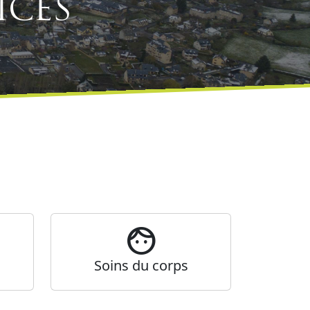
ices
face
o
Soins du corps