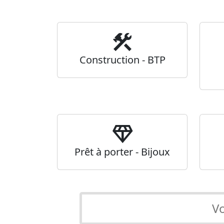
construction
Construction - BTP
diamond
Prêt à porter - Bijoux