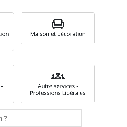
chair
tion
Maison et décoration
groups
 -
Autre services -
Professions Libérales