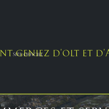
nt geniez d'olt et d
Site officiel