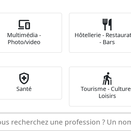
devices
restaurant
Multimédia -
Hôtellerie - Restaura
Photo/video
- Bars
health_and_safety
nordic_walking
Santé
Tourisme - Culture
Loisirs