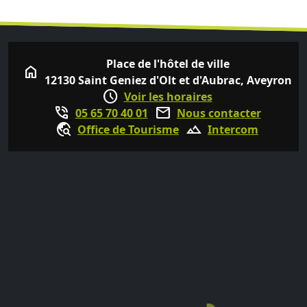
Place de l'hôtel de ville
home
12130 Saint Geniez d'Olt et d'Aubrac, Aveyron
schedule
Voir les horaires
phone_in_talk
mail
05 65 70 40 01
Nous contacter
travel_explore
terrain
Office de Tourisme
Intercom