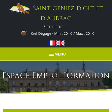
Saint geniez d'olt et
d'Aubrac
Site officiel
Ciel Dégagé · Min :
20 °C
/ Max :
20 °C
menu
MENU
Espace Emploi Formation