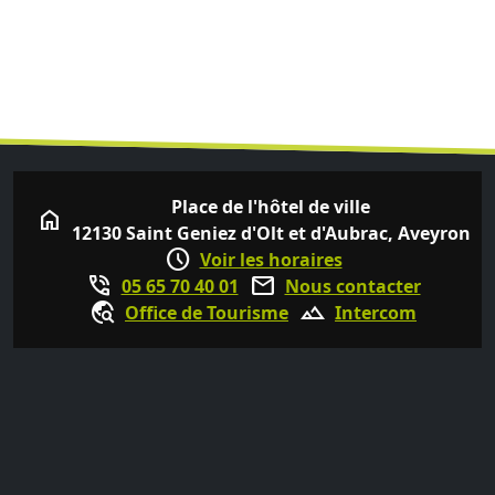
Place de l'hôtel de ville
home
12130 Saint Geniez d'Olt et d'Aubrac, Aveyron
schedule
Voir les horaires
phone_in_talk
mail
05 65 70 40 01
Nous contacter
travel_explore
terrain
Office de Tourisme
Intercom