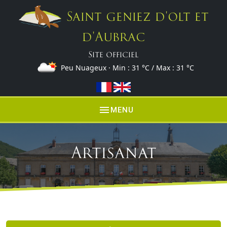
Saint geniez d'olt et
d'Aubrac
Site officiel
Peu Nuageux · Min :
31 °C
/ Max :
31 °C
menu
MENU
Artisanat